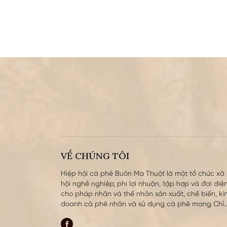
VỀ CHÚNG TÔI
Hiệp hội cà phê Buôn Ma Thuột là một tổ chức xã
hội nghề nghiệp, phi lợi nhuận, tập hợp và đại diện
cho pháp nhân và thế nhân sản xuất, chế biến, ki
doanh cà phê nhân và sử dụng cà phê mang Chỉ
dẫn địa lý (CDĐL) cà phê Buôn Ma Thuột. Hiệp hội
được thành lập ngày 10 tháng 9 năm 2010 trên cơ