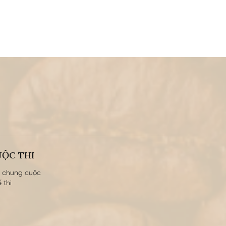
UỘC THI
ả chung cuộc
 thi