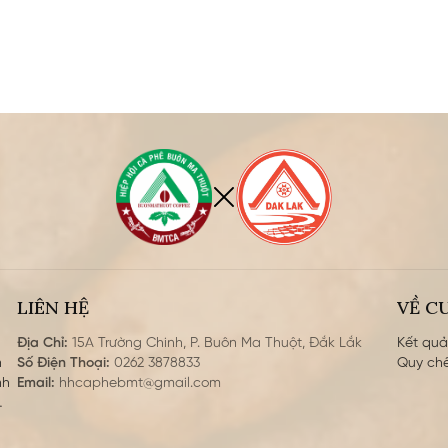
LIÊN HỆ
VỀ C
Địa Chỉ:
15A Trường Chinh, P. Buôn Ma Thuột, Đắk Lắk
Kết qu
Số Điện Thoại:
0262 3878833
quy chế
nh
Email:
hhcaphebmt@gmail.com
 sở