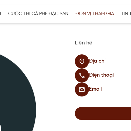
I
CUỘC THI CÀ PHÊ ĐẶC SẢN
ĐƠN VỊ THAM GIA
TIN 
Liên hệ
Địa chỉ
Điện thoại
Email