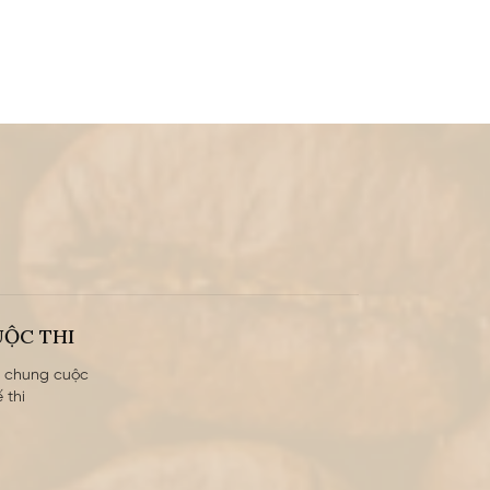
UỘC THI
ả chung cuộc
 thi