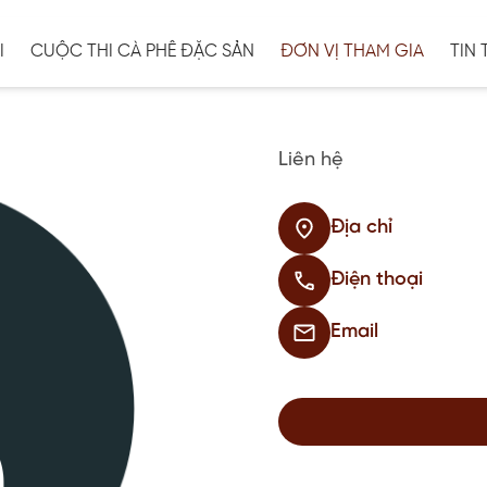
I
CUỘC THI CÀ PHÊ ĐẶC SẢN
ĐƠN VỊ THAM GIA
TIN 
Liên hệ
Địa chỉ
Điện thoại
Email