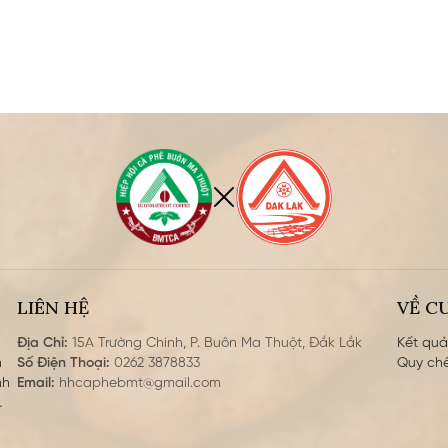
LIÊN HỆ
VỀ C
Địa Chỉ:
15A Trường Chinh, P. Buôn Ma Thuột, Đắk Lắk
Kết qu
Số Điện Thoại:
0262 3878833
quy chế
nh
Email:
hhcaphebmt@gmail.com
 sở