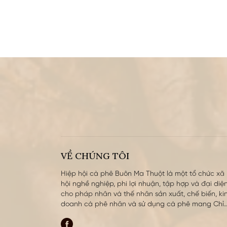
VỀ CHÚNG TÔI
Hiệp hội cà phê Buôn Ma Thuột là một tổ chức xã
hội nghề nghiệp, phi lợi nhuận, tập hợp và đại diện
cho pháp nhân và thế nhân sản xuất, chế biến, ki
doanh cà phê nhân và sử dụng cà phê mang Chỉ
dẫn địa lý (CDĐL) cà phê Buôn Ma Thuột. Hiệp hội
được thành lập ngày 10 tháng 9 năm 2010 trên cơ